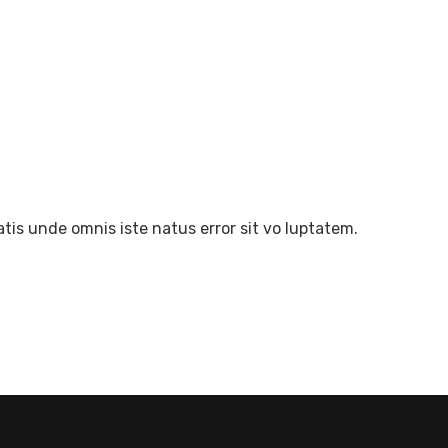
ROGRAMME
BROCHURE
CANDIDATURE
tis unde omnis iste natus error sit vo luptatem.