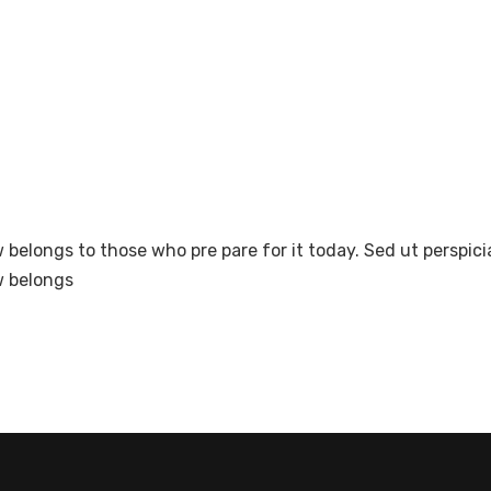
e Douai 75009 Paris
NOTRE MBA
P
belongs to those who pre pare for it today. Sed ut perspicia
w belongs